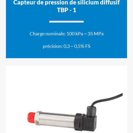
Capteur de pression de silicium diffusif
TBP - 1
Charge nominale: 100 kPa ~ 35 MPa
précision: 0,3 ~ 0,5% FS