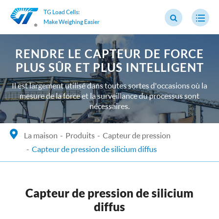
TG Load Cells:
Make Weighing Easier
RENDRE LE CAPTEUR DE FORCE
PLUS SÛR ET PLUS INTELLIGENT
Il est largement utilisé dans toutes sortes d'occasions où la
mesure de la force et la surveillance du processus sont
nécessaires.
La maison
Produits
Capteur de pression
Capteur de pression de silicium diffus
Capteur de pression de silicium
diffus