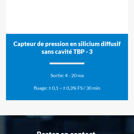
Capteur de pression en silicium diffusif
sans cavité TBP - 3
Sortie: 4 - 20 ma
fluage: ± 0,1 ~ ± 0,3% FS / 30 min